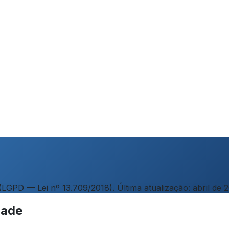
GPD — Lei nº 13.709/2018). Última atualização: abril de 2
dade