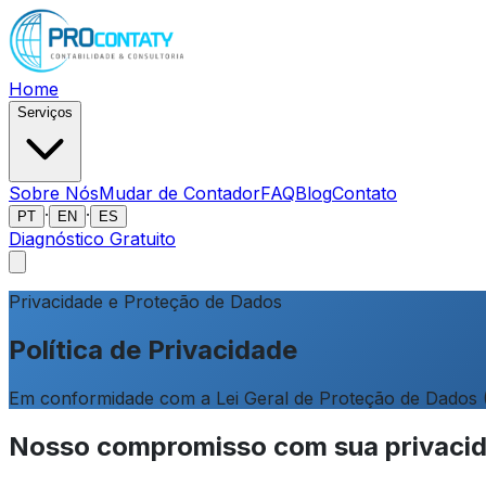
Home
Serviços
Sobre Nós
Mudar de Contador
FAQ
Blog
Contato
·
·
PT
EN
ES
Diagnóstico Gratuito
Privacidade e Proteção de Dados
Política de Privacidade
Em conformidade com a Lei Geral de Proteção de Dados (L
Nosso compromisso com sua privaci