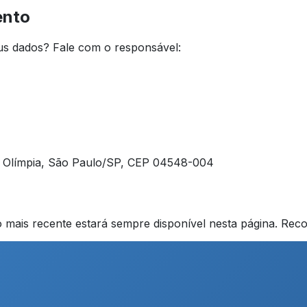
ento
eus dados? Fale com o responsável:
a Olímpia
,
São Paulo
/
SP
,
CEP
04548-004
ão mais recente estará sempre disponível nesta página. Re